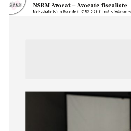
NSRM Avocat – Avocate fiscaliste
Me Nathalie Sainte Rose Meril | 01 53 10 89 91 | nathalie@nsrm-
Skip
to
content