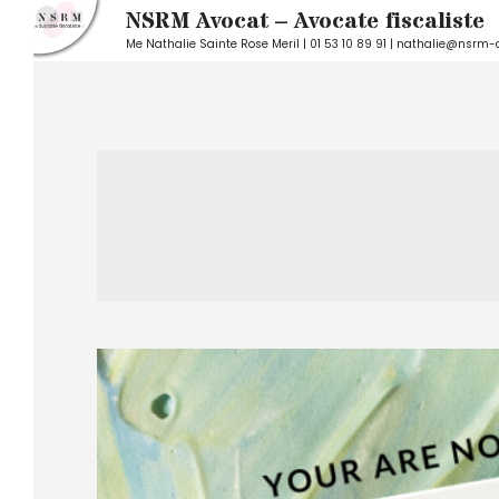
NSRM Avocat – Avocate fiscaliste
Me Nathalie Sainte Rose Meril | 01 53 10 89 91 | nathalie@nsrm-
Skip
to
content