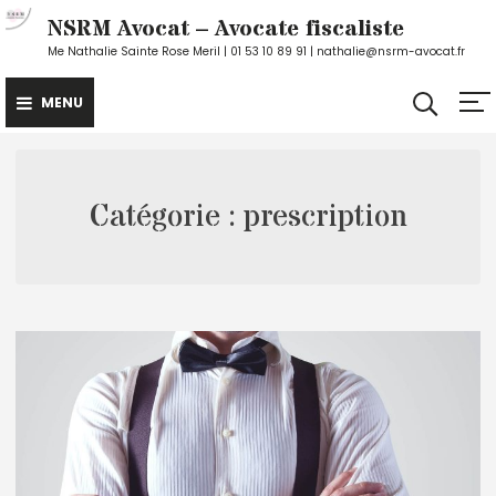
Skip
NSRM Avocat – Avocate fiscaliste
to
Me Nathalie Sainte Rose Meril | 01 53 10 89 91 | nathalie@nsrm-avocat.fr
content
MENU
Catégorie :
prescription