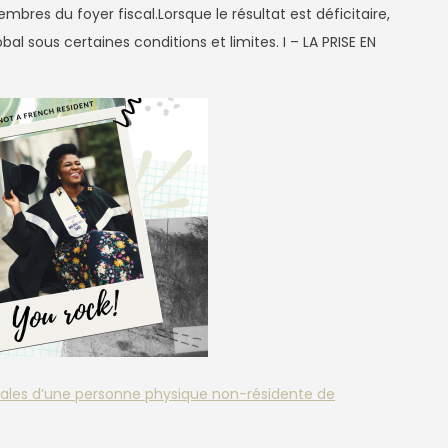
res du foyer fiscal.Lorsque le résultat est déficitaire,
bal sous certaines conditions et limites. I – LA PRISE EN
scales d’une personne physique non-résidente de