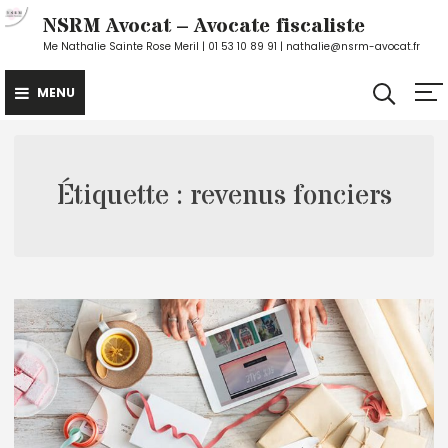
Skip
NSRM Avocat – Avocate fiscaliste
to
Me Nathalie Sainte Rose Meril | 01 53 10 89 91 | nathalie@nsrm-avocat.fr
content
MENU
Étiquette :
revenus fonciers