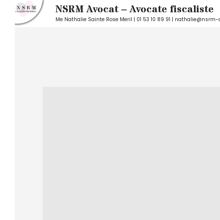
NSRM Avocat – Avocate fiscaliste
Me Nathalie Sainte Rose Meril | 01 53 10 89 91 | nathalie@nsrm-
Skip
to
content