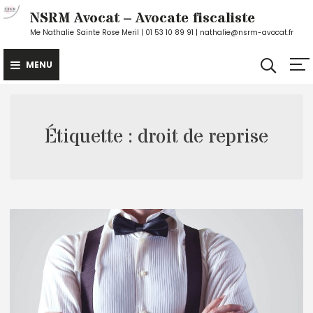
Skip
NSRM Avocat – Avocate fiscaliste
to
Me Nathalie Sainte Rose Meril | 01 53 10 89 91 | nathalie@nsrm-avocat.fr
content
MENU
Étiquette :
droit de reprise